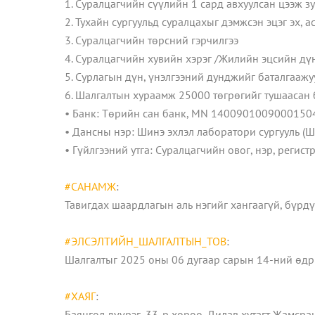
1. Суралцагчийн сүүлийн 1 сард авхуулсан цээж зу
2. Тухайн сургуульд суралцахыг дэмжсэн эцэг эх, 
3. Суралцагчийн төрсний гэрчилгээ
4. Суралцагчийн хувийн хэрэг /Жилийн эцсийн дүн,
5. Сурлагын дүн, үнэлгээний дунджийг баталгааж
6. Шалгалтын хураамж 25000 төгрөгийг тушаасан
• Банк: Төрийн сан банк, MN 14009010090001504
• Дансны нэр: Шинэ эхлэл лаборатори сургууль (Ш
• Гүйлгээний утга: Суралцагчийн овог, нэр, регис
#САНАМЖ
:
Тавигдах шаардлагын аль нэгийг хангаагүй, бүрдү
#ЭЛСЭЛТИЙН_ШАЛГАЛТЫН_ТОВ
:
Шалгалтыг 2025 оны 06 дугаар сарын 14-ний өдр
#ХАЯГ
:
Баянгол дүүрэг, 33-р хороо, Дилав хутагт Жамср