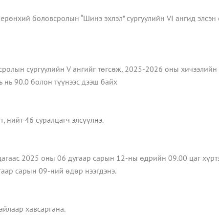
ерөнхий боловсролын “Шинэ эхлэл” сургуулийн VI ангид элсэн 
ролын сургуулийн V ангийг төгсөж, 2025-2026 оны хичээлийн 
 нь 90.0 болон түүнээс дээш байх
, нийт 46 суралцагч элсүүлнэ.
агаас 2025 оны 06 дугаар сарын 12-ны өдрийн 09.00 цаг хүртэ
гаар сарын 09-ний өдөр нээгдэнэ.
айлаар хавсаргана.