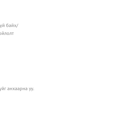
гүй байх/
ойлолт
йг анхаарна уу.