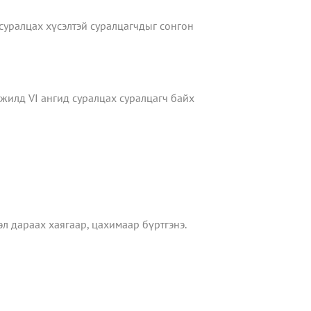
суралцах хүсэлтэй суралцагчдыг сонгон
жилд VI ангид суралцах суралцагч байх
л дараах хаягаар, цахимаар бүртгэнэ.