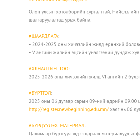
Олон улсын хөтөлбөрийн сургалттай, Нийслэлийн 
шалгаруулалтад урьж байна.
#ШААРДЛАГА
:
• 2024-2025 оны хичээлийн жилд ерөнхий боловс
• V ангийн жилийн эцсийн үнэлгээний дундаж хувь
#ХЯНАЛТЫН_ТОО
:
2025-2026 оны хичээлийн жилд VI ангийн 2 бүлэгт
#БҮРТГЭЛ
:
2025 оны 06 дугаар сарын 09-ний өдрийн 09.00 ц
http://register.newbeginning.edu.mn/
хаяг нь 06 ду
#БҮРДҮҮЛЭХ_МАТЕРИАЛ
:
Цахимаар бүртгүүлэхдээ дараах материалуудыг ф