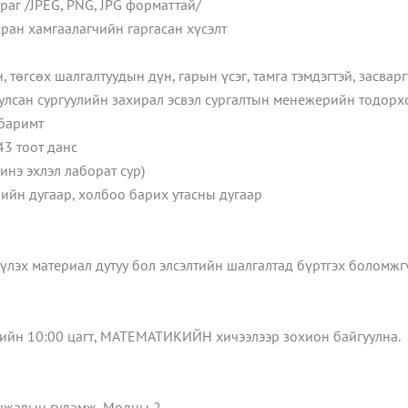
раг /JPEG, PNG, JPG форматтай/
асран хамгаалагчийн гаргасан хүсэлт
 төгсөх шалгалтуудын дүн, гарын үсэг, тамга тэмдэгтэй, засвар
уулсан сургуулийн захирал эсвэл сургалтын менежерийн тодорх
 баримт
3 тоот данс
инэ эхлэл лаборат сур)
трийн дугаар, холбоо барих утасны дугаар
үлэх материал дутуу бол элсэлтийн шалгалтад бүртгэх боломжгү
ийн 10:00 цагт, МАТЕМАТИКИЙН хичээлээр зохион байгуулна.
анжавын гудамж, Модны 2.