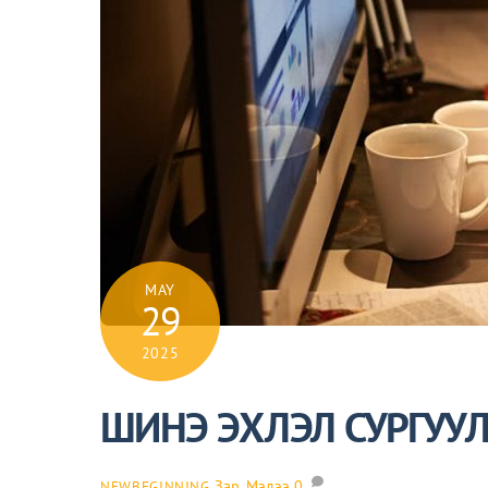
MAY
29
2025
ШИНЭ ЭХЛЭЛ СУРГУУ
Зар
,
Мэдээ
0
NEWBEGINNING