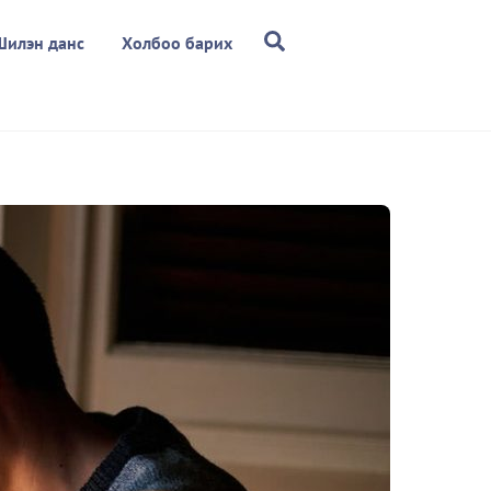
Search
Шилэн данс
Холбоо барих