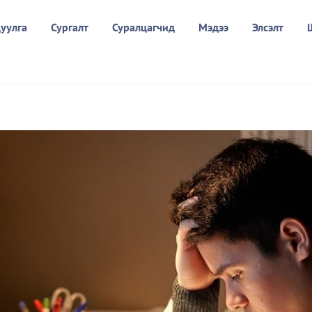
уулга
Сургалт
Суралцагчид
Мэдээ
Элсэлт