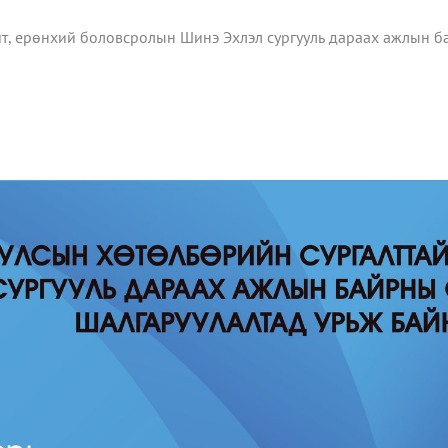
ит, ерөнхий боловсролын Шинэ Эхлэл сургууль дараах ажлын б