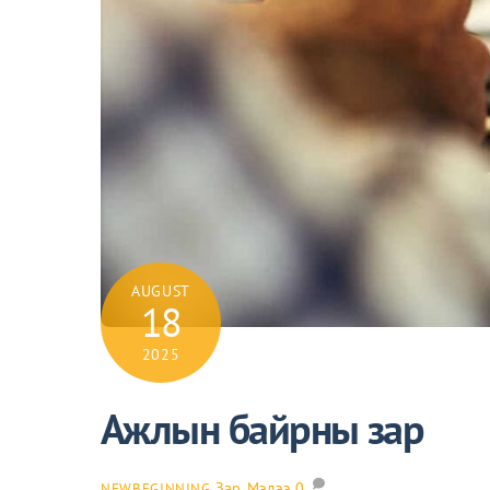
AUGUST
18
2025
Ажлын байрны зар
Зар
,
Мэдээ
0
NEWBEGINNING