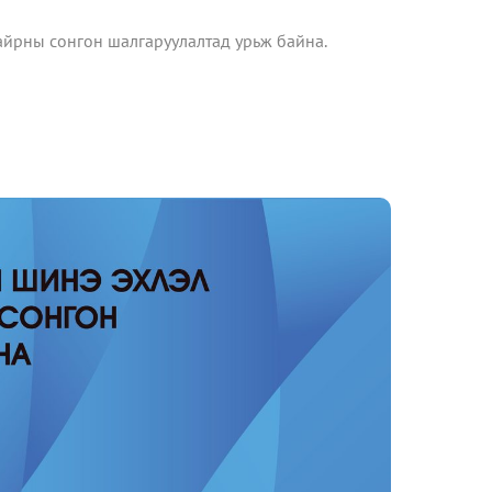
айрны сонгон шалгаруулалтад урьж байна.