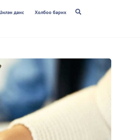
Search
Шилэн данс
Холбоо барих