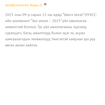
Мэдээ
0
NEWBEGINNING
2025 оны 09-р сарын 12-ны өдөр “Шинэ эхлэл” ОУХСС-
ийн уламжлалт “Эко аялал – 2025” үйл ажиллагаа
амжилттай боллоо. Тус үйл ажиллагааны хүрээнд
суралцагч, багш, ажилтнууд болон эцэг эх, асран
хамгаалагчдын төлөөллүүд Чингэлтэй хайрхан уул руу
явган аялал хийлээ.