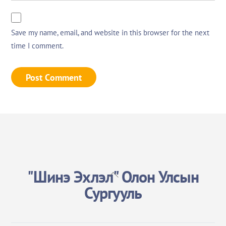
Save my name, email, and website in this browser for the next
time I comment.
"Шинэ Эхлэл" Олон Улсын
Back
To
Сургууль
Top