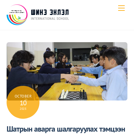
Skip
Men
to
content
OCTOBER
10
2025
Шатрын аварга шалгаруулах тэмцээн