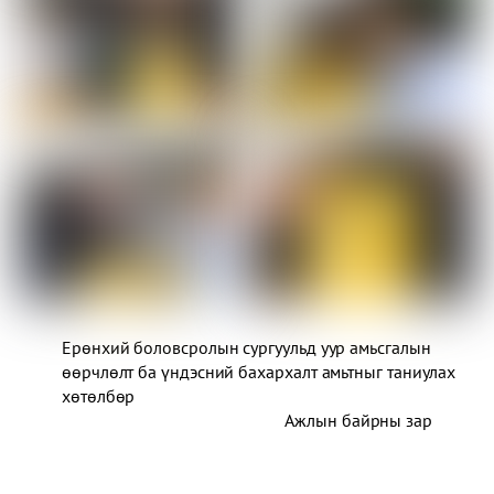
Ерөнхий боловсролын сургуульд уур амьсгалын
өөрчлөлт ба үндэсний бахархалт амьтныг таниулах
хөтөлбөр
Ажлын байрны зар