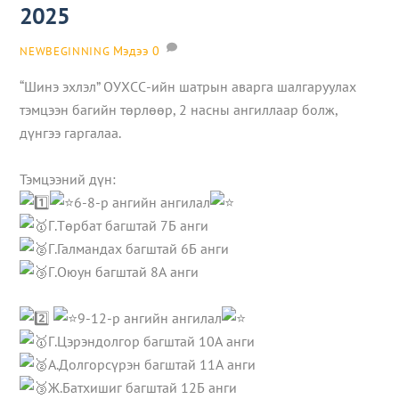
2025
Мэдээ
0
NEWBEGINNING
“Шинэ эхлэл” ОУХСС-ийн шатрын аварга шалгаруулах
тэмцээн багийн төрлөөр, 2 насны ангиллаар болж,
дүнгээ гаргалаа.
Тэмцээний дүн:
6-8-р ангийн ангилал
Г.Төрбат багштай 7Б анги
Г.Галмандах багштай 6Б анги
Г.Оюун багштай 8А анги
9-12-р ангийн ангилал
Г.Цэрэндолгор багштай 10А анги
А.Долгорсүрэн багштай 11А анги
Ж.Батхишиг багштай 12Б анги