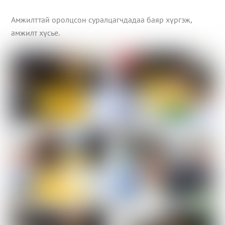
Амжилттай оролцсон суралцагчдадаа баяр хүргэж,
амжилт хүсье.