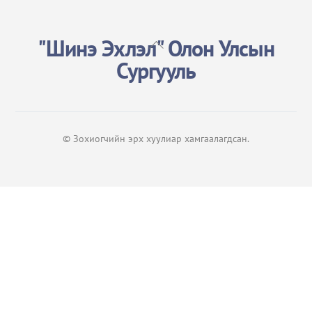
"Шинэ Эхлэл" Олон Улсын
Back
To
Сургууль
Top
© Зохиогчийн эрх хуулиар хамгаалагдсан.